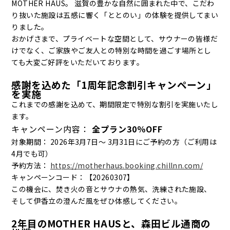
MOTHER HAUS。 滋賀の豊かな自然に囲まれた中で、こだわ
り抜いた施設は五感に響く「ととのい」の体験を提供してまい
りました。
おかげさまで、プライベートな空間として、サウナーの皆様だ
けでなく、ご家族やご友人との特別な時間を過ごす場所とし
ても大変ご好評をいただいております。
感謝を込めた「1周年記念割引キャンペーン」
を実施
これまでの感謝を込めて、期間限定で特別な割引を実施いたし
ます。
キャンペーン内容：
全プラン30％OFF
対象期間： 2026年3月7日〜 3月31日にご予約の方（ご利用は
4月でも可）
予約方法：
https://motherhaus.booking.chillnn.com/
キャンペーンコード：【20260307】
この機会に、焚き火の音とサウナの熱気、洗練された施設、
そして伊香立の澄んだ風をぜひ体感してください。
2年目のMOTHER HAUSと、森田ビル通商の