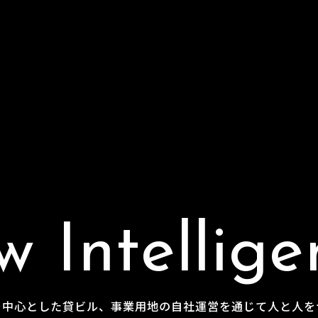
w
I
n
t
e
l
l
i
g
e
を
中
心
と
し
た
貸
ビ
ル
、
事
業
用
地
の
自
社
運
営
を
通
じ
て
人
と
人
を