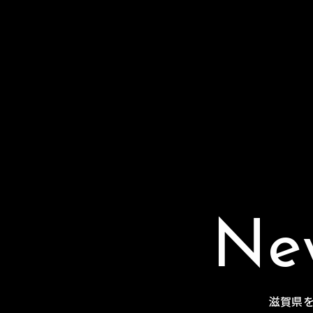
N
e
滋
賀
県