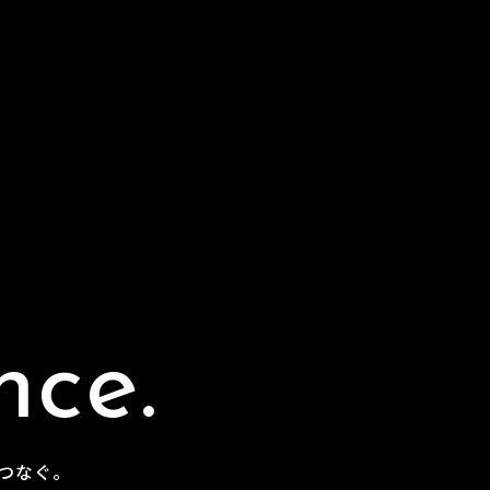
n
c
e
.
つ
な
ぐ
。