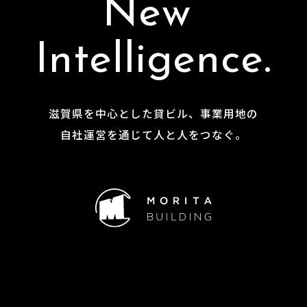
N
e
w
I
n
t
e
l
l
i
g
e
n
c
e
.
滋
賀
県
を
中
心
と
し
た
貸
ビ
ル
、
事
業
用
地
の
自
社
運
営
を
通
じ
て
人
と
人
を
つ
な
ぐ
。