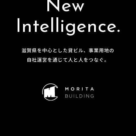
N
e
w
I
n
t
e
l
l
i
g
e
n
c
e
.
滋
賀
県
を
中
心
と
し
た
貸
ビ
ル
、
事
業
用
地
の
自
社
運
営
を
通
じ
て
人
と
人
を
つ
な
ぐ
。